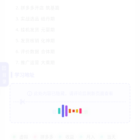
拼多多开店 筑基篇
实战选品 结丹期
挂机发货 元婴期
发货核销 化神期
评价数据 合体期
推广运营 大乘期
学习地址
目
录
此处内容已隐藏，请评论后刷新页面查看
登录
注册
虚拟
拼多多
收益
月入
当天