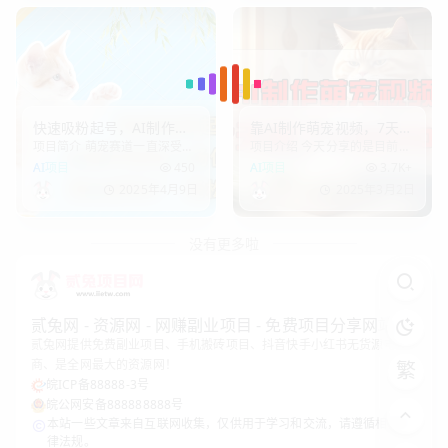
手把手教大家如何制作这类视
跨维度的算法实现流量-变现闭
频 课程目录
环. 课程
快速吸粉起号，AI制作萌
靠AI制作萌宠视频，7天搞
项目简介 萌宠赛道一直深受大
项目介绍 今天分享的是目前很
宠入场仪式视频，受众群
了1万+，操作简单门槛
家喜爱，无论是宠物打工，还
火的猫咪拟人短片，全程通过
AI项目
450
AI项目
3.7K+
体广，轻松易上手
低，有手机就行
是宠物的方阵排列视频，都是
AI生成，无任何难度，小白也
2025年4月9日
2025年3月2日
很容易起号的，这类视频就是
能立刻上手，此赛道涨粉起号
很治愈，无论老少，都是无法
超快，流量巨大，结合AI软件
抵御的。既然这个赛道这么火
拉新，一周搞了5位数，完完全
没有更多啦
爆，这节课我就为大
全的暴力风口
贰兔网 - 资源网 - 网赚副业项目 - 免费项目分享网站
贰兔网提供免费副业项目、手机搬砖项目、抖音快手小红书无货源电
商、是全网最大的资源网！
繁
皖ICP备88888-3号
皖公网安备888888888号
本站一些文章来自互联网收集，仅供用于学习和交流，请遵循相关法
律法规。