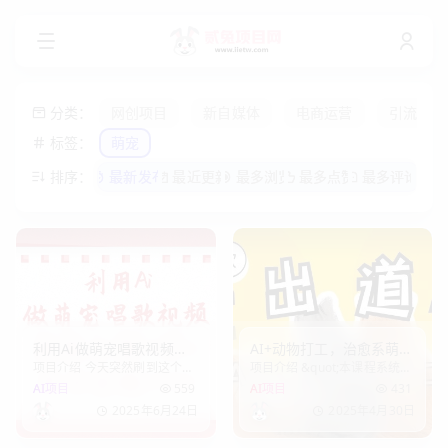
分类：
网创项目
新自媒体
电商运营
引流爆粉
标签：
萌宠
排序：
最新发布
最近更新
最多浏览
最多点赞
最多评论
利用Ai做萌宠唱歌视频，
AI+动物打工，治愈系萌宠
项目介绍 今天突然刷到这个自
项目介绍 &quot;本课程系统性
单日变现1000+，条条点
出道计划，收徒变现到手
媒体账号，有意思，也很治
拆解动物经济赛道的爆款底层
AI项目
559
AI项目
431
赞10万+
软。
愈，而且流量都不错，都是几
逻辑，实战演示如何将萌宠行
2025年6月24日
2025年4月30日
千几万的点赞量，这个流量数
为数据转化为职场共情脚本，
据其实是非常好的！接下来我
并通过情绪峰值，社畜共鸣的