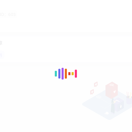
ID：603
章
)