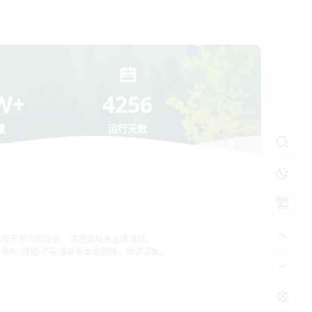
W+
4256
量
运行天数
繁
供用于学习和交流，请遵循相关法律法规。
侵权/违规/不妥请联系本站删除，敬请谅解。