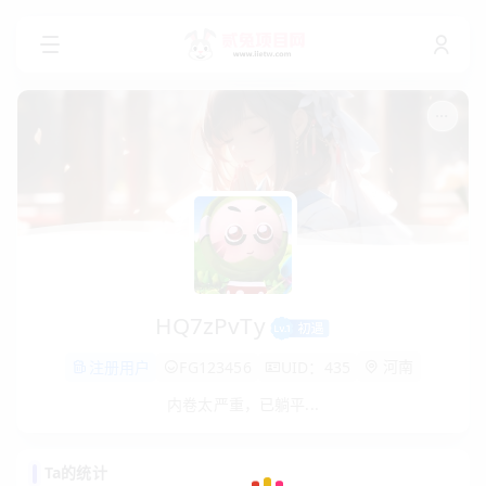
HQ7zPvTy
河南
注册用户
FG123456
UID：435
内卷太严重，已躺平...
Ta的统计